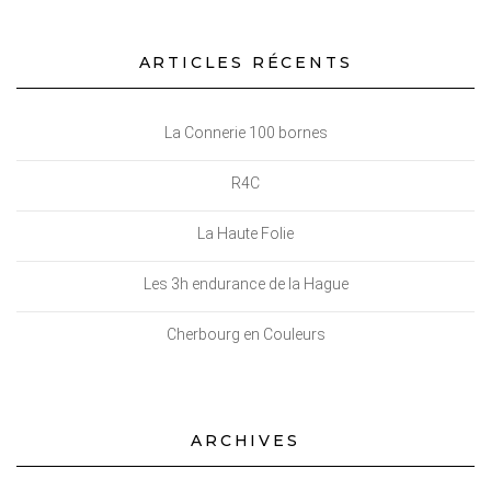
Aïcha
des
ARTICLES RÉCENTS
Gazelles
du
Maroc
La Connerie 100 bornes
R4C
La Haute Folie
Les 3h endurance de la Hague
Cherbourg en Couleurs
ARCHIVES